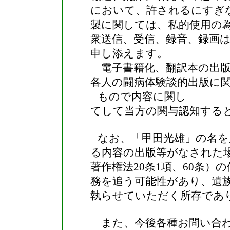
において、許されるにすぎ
製に関しては、私的使用の
衆送信、受信、録音、録画
申し添えます。
電子書籍化、翻訳本の出版
各人の闘病体験談的出版に
もので内容に関し
てして当方の関与認知する
なお、「甲田光雄」の名を
る内容の出版等がなされた
著作権法
20
条
1
項、
60
条）の
務を追う可能性があり、遺
執らせていただく所存であ
また、今後各種お問い合わ