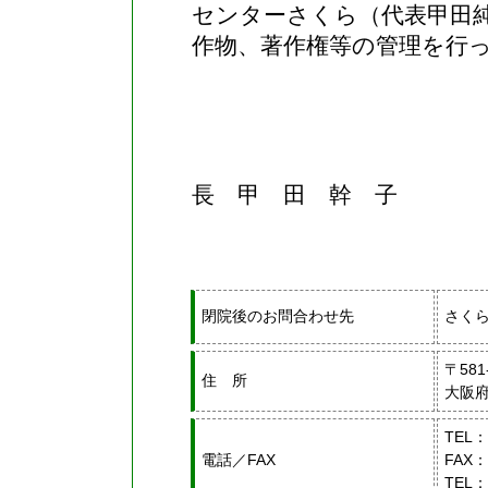
センターさくら（代表甲田
作物、著作権等の管理を行
平
甲 田
長 甲 田 幹 子
閉院後のお問合わせ先
さく
〒581
住 所
大阪府
TEL：
電話／FAX
FAX：
TEL：