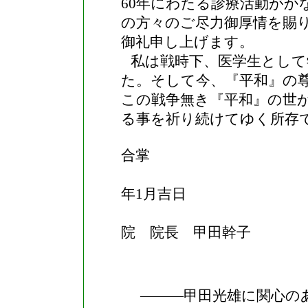
60
年にわたる診療活動がか
の方々のご尽力御厚情を賜
御礼申し上げます。
私は戦時下、医学生として
た。そして今、『平和』の
この戦争無き『平和』の世
る事を祈り続けてゆく所存
合掌
年
1
月吉日
甲
院 院長 甲田幹子
―――甲田光雄に関心の