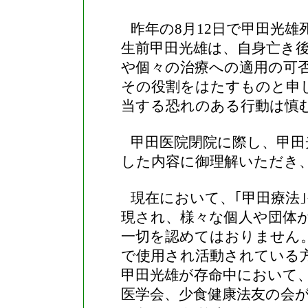
昨年の
8
月
12
日で甲田光雄
生前甲田光雄は、自身亡き
や個々の治療への適用の可
その役割をはたすものと申
当する恐れのある行動は慎
甲田医院閉院に際し、甲田
した内容に御理解いただき
現在において、｢甲田療法｣
現され、様々な個人や団体
一切を認めてはおりません
で使用され活動されている
甲田光雄が存命中において
医学会、少食健康法友の会