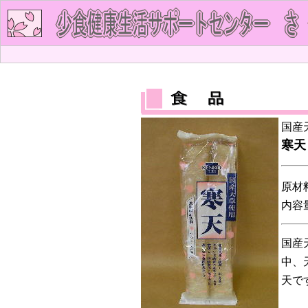
国産
寒天
原材
内容
国産
中、
天で